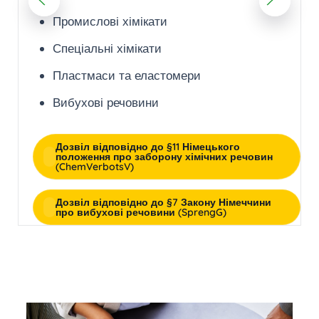
Промислові хімікати
Спеціальні хімікати
Пластмаси та еластомери
Вибухові речовини
Дозвіл відповідно до §11 Німецького
положення про заборону хімічних речовин
(ChemVerbotsV)
Дозвіл відповідно до §7 Закону Німеччини
про вибухові речовини (SprengG)